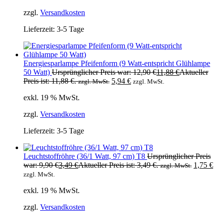
zzgl.
Versandkosten
Lieferzeit:
3-5 Tage
Energiesparlampe Pfeifenform (9 Watt-entspricht Glühlampe
50 Watt)
Ursprünglicher Preis war: 12,90 €
11,88
€
Aktueller
Preis ist: 11,88 €.
5,94
€
zzgl. MwSt.
zzgl. MwSt.
exkl. 19 % MwSt.
zzgl.
Versandkosten
Lieferzeit:
3-5 Tage
Leuchtstoffröhre (36/1 Watt, 97 cm) T8
Ursprünglicher Preis
war: 9,90 €
3,49
€
Aktueller Preis ist: 3,49 €.
1,75
€
zzgl. MwSt.
zzgl. MwSt.
exkl. 19 % MwSt.
zzgl.
Versandkosten