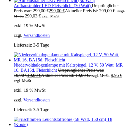
Aufbaustrahler LED Fleischlicht (30 Watt)
Ursprünglicher
Preis war: 299,00 €
299,00
€
Aktueller Preis ist: 299,00 €.
zzgl.
290,03
€
MwSt.
zzgl. MwSt.
exkl. 19 % MwSt.
zzgl.
Versandkosten
Lieferzeit:
3-5 Tage
Niedervolthalogenlampe mit Kaltspiegel, 12 V, 50 Watt, MR
16, BA15d, Fleischlicht
Ursprünglicher Preis war:
19,90 €
19,90
€
Aktueller Preis ist: 19,90 €.
9,95
€
zzgl. MwSt.
zzgl. MwSt.
exkl. 19 % MwSt.
zzgl.
Versandkosten
Lieferzeit:
3-5 Tage