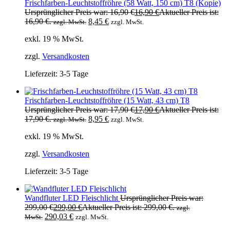
Frischfarben-Leuchtstoffröhre (58 Watt, 150 cm) T8 (Kopie)
Ursprünglicher Preis war: 16,90 €
16,90
€
Aktueller Preis ist:
16,90 €.
8,45
€
zzgl. MwSt.
zzgl. MwSt.
exkl. 19 % MwSt.
zzgl.
Versandkosten
Lieferzeit:
3-5 Tage
Frischfarben-Leuchtstoffröhre (15 Watt, 43 cm) T8
Ursprünglicher Preis war: 17,90 €
17,90
€
Aktueller Preis ist:
17,90 €.
8,95
€
zzgl. MwSt.
zzgl. MwSt.
exkl. 19 % MwSt.
zzgl.
Versandkosten
Lieferzeit:
3-5 Tage
Wandfluter LED Fleischlicht
Ursprünglicher Preis war:
299,00 €
299,00
€
Aktueller Preis ist: 299,00 €.
zzgl.
290,03
€
MwSt.
zzgl. MwSt.