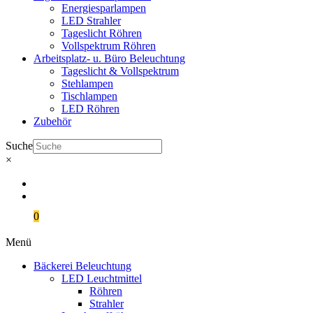
Energiesparlampen
LED Strahler
Tageslicht Röhren
Vollspektrum Röhren
Arbeitsplatz- u. Büro Beleuchtung
Tageslicht & Vollspektrum
Stehlampen
Tischlampen
LED Röhren
Zubehör
Suche
×
0,00
€
0
Menü
Bäckerei Beleuchtung
LED Leuchtmittel
Röhren
Strahler