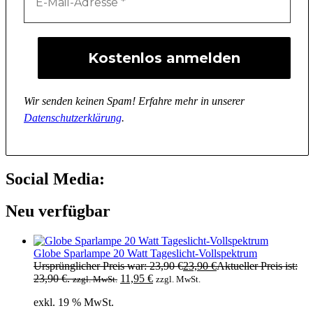
Wir senden keinen Spam! Erfahre mehr in unserer
Datenschutzerklärung
.
Social Media:
Neu verfügbar
Globe Sparlampe 20 Watt Tageslicht-Vollspektrum
Ursprünglicher Preis war: 23,90 €
23,90
€
Aktueller Preis ist:
23,90 €.
11,95
€
zzgl. MwSt.
zzgl. MwSt.
exkl. 19 % MwSt.