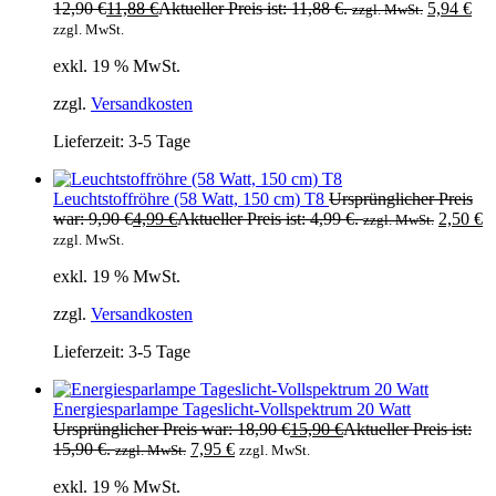
12,90 €
11,88
€
Aktueller Preis ist: 11,88 €.
5,94
€
zzgl. MwSt.
zzgl. MwSt.
exkl. 19 % MwSt.
zzgl.
Versandkosten
Lieferzeit:
3-5 Tage
Leuchtstoffröhre (58 Watt, 150 cm) T8
Ursprünglicher Preis
war: 9,90 €
4,99
€
Aktueller Preis ist: 4,99 €.
2,50
€
zzgl. MwSt.
zzgl. MwSt.
exkl. 19 % MwSt.
zzgl.
Versandkosten
Lieferzeit:
3-5 Tage
Energiesparlampe Tageslicht-Vollspektrum 20 Watt
Ursprünglicher Preis war: 18,90 €
15,90
€
Aktueller Preis ist:
15,90 €.
7,95
€
zzgl. MwSt.
zzgl. MwSt.
exkl. 19 % MwSt.